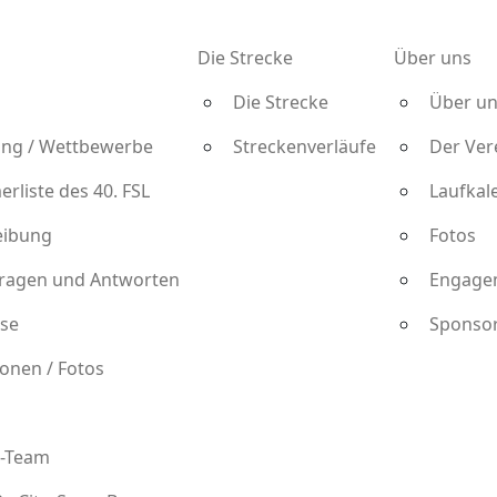
Die Strecke
Über uns
Die Strecke
Über un
ng / Wettbewerbe
Streckenverläufe
Der Ver
rliste des 40. FSL
Laufkal
eibung
Fotos
Fragen und Antworten
Engage
se
Sponsor
onen / Fotos
.-Team