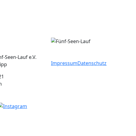
f-Seen-Lauf e.V.
Impressum
Datenschutz
ipp
21
n