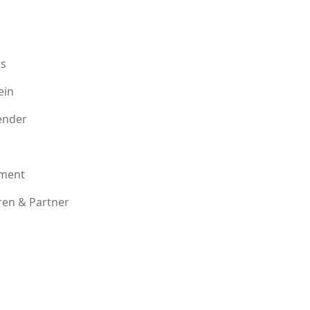
s
ein
ender
ment
en & Partner